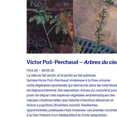
Victor Puš-Perchaud –
Arbres du cie
17.04.25 – 26.05.25
La ville se fait jardin, et le jardin se fait peinture.
L’artiste Victor Puš-Perchaud s’intéresse à la flore urbaine,
cette végétation spontanée qui s’enracine dans les interstice
de l’espace bétonné. Son exposition
Arbres du ciel
prend pou
point de départ des espèces végétales emblématiques des
marges citadines telles que l’ailante (Ailanthus altissima) et
l’arbre à papillons (Buddleia davidii). Résilientes,
opportunistes, poétiques mais invasives, ces plantes raconte
à la fois l’histoire d’un déséquilibre et d’une adaptation.