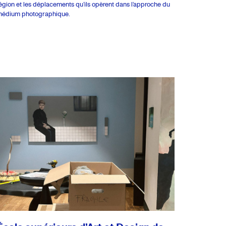
égion et les dépla­ce­ments qu’ils opèrent dans l’ap­proche du
édium photo­gra­phique.