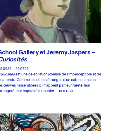
School Gallery et Jeremy Jaspers –
Curiosités
5.0625 – 25.07.25
uriosités
est une célébration joyeuse de l’imperceptible et de
’inattendu. Comme les objets étranges d’un cabinet ancien,
es œuvres rassemblées ici frappent par leur rareté, leur
trangeté, leur capacité à troubler — et à ravir.