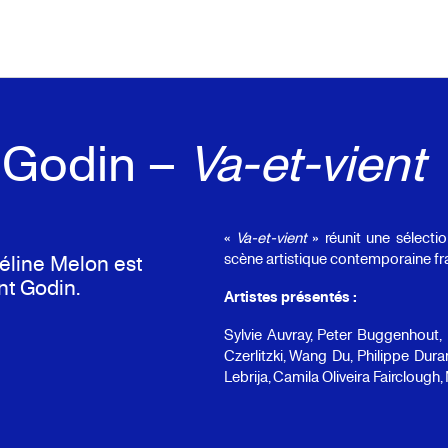
t Godin –
Va-et-vient
«
Va-et-vient
» réunit une sélectio
scène artistique contemporaine fra
éline Melon est
nt Godin.
Artistes présentés :
Sylvie Auvray, Peter Buggenhout, 
Czerlitzki, Wang Du, Philippe Dur
Lebrija, Camila Oliveira Fairclough