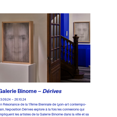
Galerie Binome –
Dérives
3.09.24 – 26.10.24
n Réso­nance de la 17ème Bien­nale de Lyon-art contem­po­
ain, l’ex­po­si­tion Dérives explore à la fois les connexions qui
mpliquent les artistes de la Gale­rie Binome dans la ville et sa