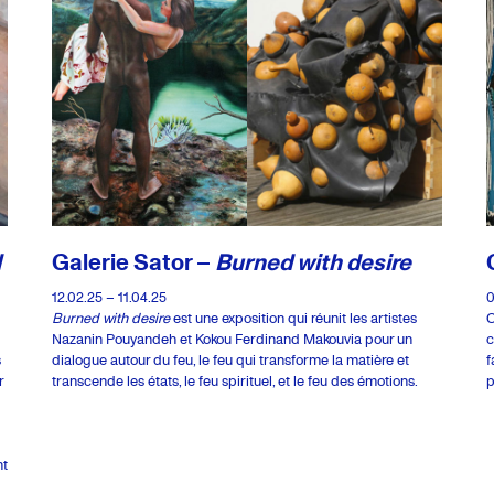
l
Galerie Sator –
Burned with desire
12.02.25 – 11.04.25
0
Burned with desire
est une exposition qui réunit les artistes
C
Nazanin Pouyandeh et Kokou Ferdinand Makouvia pour un
c
s
dialogue autour du feu, le feu qui transforme la matière et
f
r
transcende les états, le feu spirituel, et le feu des émotions.
p
nt