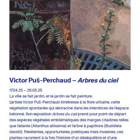
Victor Puš-Perchaud –
Arbres du ciel
17.04.25 – 26.05.25
La ville se fait jardin, et le jardin se fait peinture.
L’artiste Victor Puš-Perchaud s’intéresse à la flore urbaine, cette
végétation spontanée qui s’enracine dans les interstices de l’espace
bétonné. Son exposition
Arbres du ciel
prend pour point de départ
des espèces végétales emblématiques des marges citadines telles
que l’ailante (Ailanthus altissima) et l’arbre à papillons (Buddleia
davidii). Résilientes, opportunistes, poétiques mais invasives, ces
plantes racontent à la fois l’histoire d’un déséquilibre et d’une