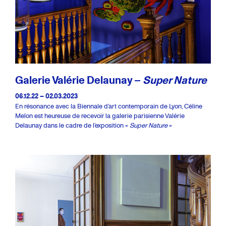
Galerie Valérie Delaunay –
Super Nature
06.12.22 – 02.03.2023
En résonance avec la Biennale d’art contemporain de Lyon, Céline
Melon est heureuse de recevoir la galerie parisienne Valérie
Delaunay dans le cadre de l’exposition «
Super Nature
»