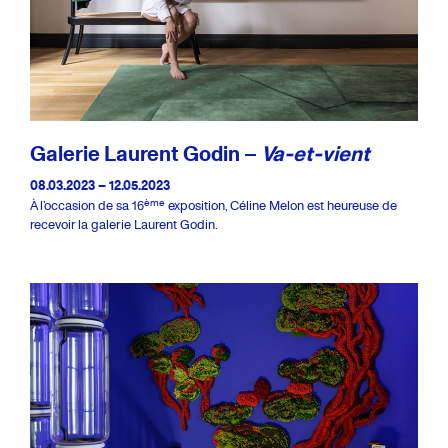
Galerie Laurent Godin –
Va-et-vient
08.03.2023 – 12.05.2023
ème
À l’occasion de sa 16
exposition, Céline Melon est heureuse de
recevoir la galerie Laurent Godin.