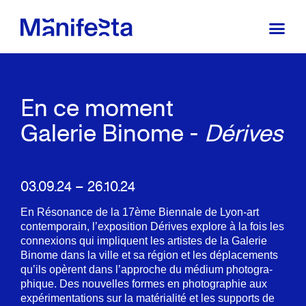
En ce moment
Galerie Binome -
Dérives
03.09.24 – 26.10.24
En Réso­nance de la 17ème Bien­nale de Lyon-art
contem­po­rain, l’ex­po­si­tion Dérives explore à la fois les
connexions qui impliquent les artistes de la Gale­rie
Binome dans la ville et sa région et les dépla­ce­ments
qu’ils opèrent dans l’ap­proche du médium photo­gra­
phique. Des nouvelles formes en photo­gra­phie aux
expé­ri­men­ta­tions sur la maté­ria­lité et les supports de