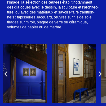
l’image, la sélec­tion des œuvres établit notam­ment
des dialogues avec le dessin, la sculp­ture et l’ar­chi­tec­
ture, ou avec des maté­riaux et savoirs-faire tradi­tion­
nels : tapis­se­ries Jacquard, œuvres sur fils de soie,
tirages sur miroir, plaque de verre ou céra­mique,
volumes de papier ou de marbre.