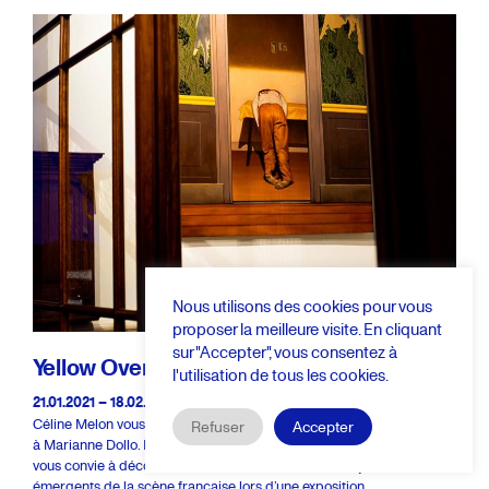
Nous utilisons des cookies pour vous
proposer la meilleure visite. En cliquant
sur "Accepter", vous consentez à
Yellow Over Purple –
Move On
l'utilisation de tous les cookies.
21.01.2021 – 18.02.2021
Céline Melon vous propose de découvrir sa carte Blanche
Refuser
Accepter
à Marianne Dollo. Fondatrice de Yellow Over Purple Art advisory et
vous convie à découvrir et rencontrer sa sélection de jeunes artistes
émergents de la scène française lors d’une exposition