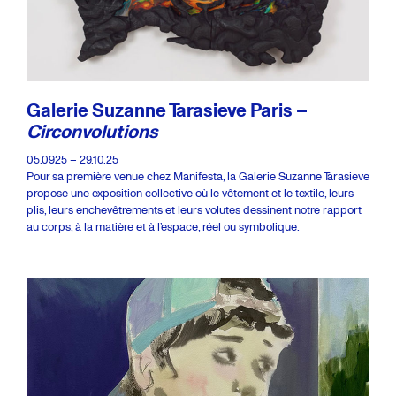
Galerie Suzanne Tarasieve Paris –
Circonvolutions
05.0925 – 29.10.25
Pour sa première venue chez Manifesta, la Galerie Suzanne Tarasieve
propose une exposition collective où le vêtement et le textile, leurs
plis, leurs enchevêtrements et leurs volutes dessinent notre rapport
au corps, à la matière et à l’espace, réel ou symbolique.