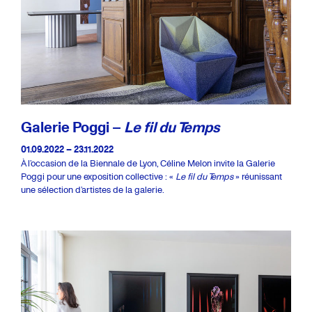
Galerie Poggi –
Le fil du Temps
01.09.2022 – 23.11.2022
À l’occasion de la Biennale de Lyon, Céline Melon invite la Galerie
Poggi pour une exposition collective : «
Le fil du Temps
» réunissant
une sélection d’artistes de la galerie.