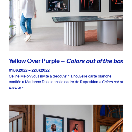
Yellow Over Purple –
Colors out of the box
01.06.2022 – 22.07.2022
Céline Melon vous invite à découvrir la nouvelle carte blanche
confiée à Marianne Dollo dans le cadre de l’exposition «
Colors out of
the box
»